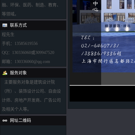
融、环保、医药、制造、教育、
等领域。
联系方式
程先生
手机：13585619556
QQ：130336060或309947520
邮箱：130336060@qq.com
服务对象
主要服务对象是建筑设计院
（所）、装饰设计公司、自由设
计师、房地产开发商、广告公司
及相关个人等。
网址二维码