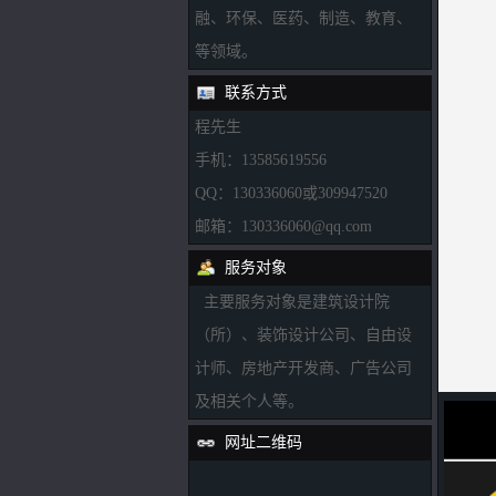
融、环保、医药、制造、教育、
等领域。
联系方式
程先生
手机：13585619556
QQ：130336060或309947520
邮箱：130336060@qq.com
服务对象
主要服务对象是建筑设计院
（所）、装饰设计公司、自由设
计师、房地产开发商、广告公司
及相关个人等。
网址二维码